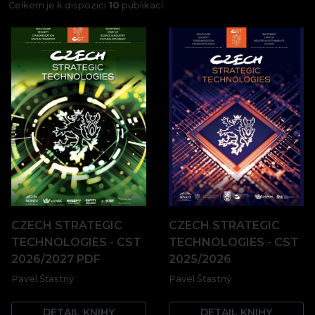
Celkem je k dispozici
10
publikací
CZECH STRATEGIC
CZECH STRATEGIC
TECHNOLOGIES - CST
TECHNOLOGIES - CST
2026/2027 PDF
2025/2026
Pavel Šťastný
Pavel Šťastný
DETAIL KNIHY
DETAIL KNIHY