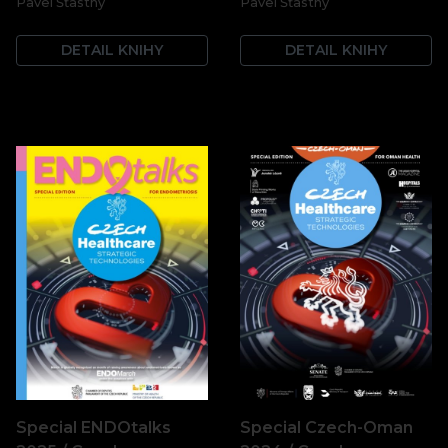
Pavel Šťastný
Pavel Šťastný
DETAIL KNIHY
DETAIL KNIHY
Special ENDOtalks
Special Czech-Oman